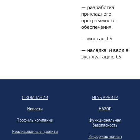
— разработка
прикладного
программного
обеспечения,
— монтаж СУ
— наладка и ввод в
эксплуатацию СУ
О КОМПАНИИ
ИСУБ АРБИТР
Новости
HAZOP
Профиль компании
Функциональная
безопасность
Реализованные проекты
Информационная