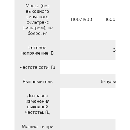
Масса (без
выходного
синусного
1100/1900
1600/2700
фильтра/с
фильтром), не
более, кг
Сетевое
380В-4
напряжение, В
Частота сети, Гц
Выпрямитель
6-пульсный (
Диапазон
изменения
выходной
частоты, Гц
Мощность при