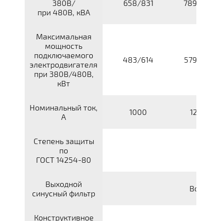
380В/
658/831
789/997
при 480В, кВА
Максимальная
мощность
подключаемого
483/614
579/737
электродвигателя
при 380В/480В,
кВт
Номинальный ток,
1000
1200
А
Степень защиты
по
ГОСТ 14254-80
Выходной
Встроен
синусный фильтр
Конструктивное